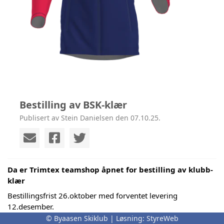
Bestilling av BSK-klær
Publisert av Stein Danielsen den 07.10.25.
Da er Trimtex teamshop åpnet for bestilling av klubb-
klær
Bestillingsfrist 26.oktober med forventet levering
12.desember.
© Byaasen Skiklub | Løsning:
StyreWeb
Minner om mulighet for prøving tirsdag 14. og torsdag